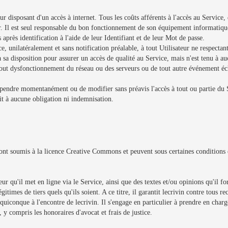
ur disposant d'un accès à internet. Tous les coûts afférents à l'accès au Service, q
ur. Il est seul responsable du bon fonctionnement de son équipement informatique
après identification à l'aide de leur Identifiant et de leur Mot de passe.
ce, unilatéralement et sans notification préalable, à tout Utilisateur ne respectant
 sa disposition pour assurer un accès de qualité au Service, mais n'est tenu à au
e tout dysfonctionnement du réseau ou des serveurs ou de tout autre événement é
suspendre momentanément ou de modifier sans préavis l'accès à tout ou partie du 
oit à aucune obligation ni indemnisation.
 sont soumis à la licence Creative Commons et peuvent sous certaines conditions ê
eur qu'il met en ligne via le Service, ainsi que des textes et/ou opinions qu'il
égitimes de tiers quels qu'ils soient. A ce titre, il garantit lecrivin contre tous
 quiconque à l'encontre de lecrivin. Il s'engage en particulier à prendre en char
, y compris les honoraires d'avocat et frais de justice.