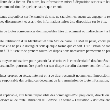
lleurs de la fiction. En outre, les informations mises à disposition sur ce site l
recommandation de quelque nature que ce soit.
enus disponibles sur l'ensemble du site, ne sauraient en aucun cas engager la resp
avec discernement et esprit, des informations mises à sa disposition sur le Site.
ivin de toutes conséquences dommageables liées directement ou indirectement à l'
ite l'utilisation d'un Identifiant et d'un Mot de passe. Le Mot de passe, choisi par
asse et à ne pas le divulguer sous quelque forme que ce soit. L'utilisation de son
tient à l'Utilisateur de prendre toutes les dispositions nécessaires permettant de p
 moyens nécessaires pour garantir la sécurité et la confidentialité des données 
sonnelle, pourront être placés sur son disque dur afin d'assurer son identificat
intes propres au réseau internet et, à ce titre, reconnaît notamment l'impossibilit
e responsable des préjudices découlant de la transmission de toute information, 
oit applicable, être tenue responsable des dommages et/ou préjudices, directs ou
Service ou de toute Utilisation du Service. Le terme « Utilisation » doit être ent