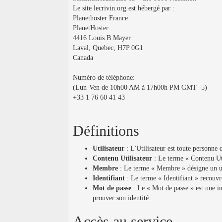
Le site lecrivin.org est hébergé par :
Planethoster France
PlanetHoster
4416 Louis B Mayer
Laval, Quebec, H7P 0G1
Canada
Numéro de téléphone:
(Lun-Ven de 10h00 AM à 17h00h PM GMT -5)
+33 1 76 60 41 43
Définitions
Utilisateur
: L'Utilisateur est toute personne q
Contenu Utilisateur
: Le terme « Contenu Util
Membre
: Le terme « Membre » désigne un util
Identifiant
: Le terme « Identifiant » recouvre
Mot de passe
: Le « Mot de passe » est une inf
prouver son identité.
Accès au service